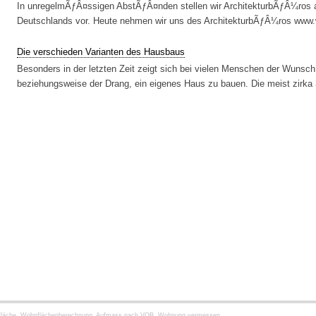
In unregelmÃƒÂ¤ssigen AbstÃƒÂ¤nden stellen wir ArchitekturbÃƒÂ¼ros 
Deutschlands vor. Heute nehmen wir uns des ArchitekturbÃƒÂ¼ros www
Die verschieden Varianten des Hausbaus
Besonders in der letzten Zeit zeigt sich bei vielen Menschen der Wuns
beziehungsweise der Drang, ein eigenes Haus zu bauen. Die meist zirka 
hnfläche, Wohnflächenberechnung, Aufmass nach VOB, Wohnung vermessen