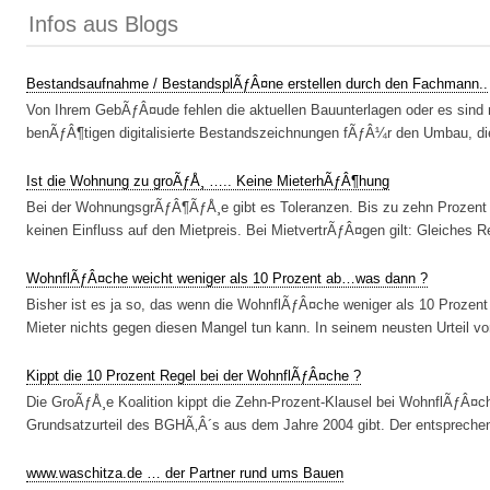
Infos aus Blogs
Bestandsaufnahme / BestandsplÃƒÂ¤ne erstellen durch den Fachmann..
Von Ihrem GebÃƒÂ¤ude fehlen die aktuellen Bauunterlagen oder es sind 
benÃƒÂ¶tigen digitalisierte Bestandszeichnungen fÃƒÂ¼r den Umbau, d
Ist die Wohnung zu groÃƒÅ¸ ….. Keine MieterhÃƒÂ¶hung
Bei der WohnungsgrÃƒÂ¶ÃƒÅ¸e gibt es Toleranzen. Bis zu zehn Prozen
keinen Einfluss auf den Mietpreis. Bei MietvertrÃƒÂ¤gen gilt: Gleiches Re
WohnflÃƒÂ¤che weicht weniger als 10 Prozent ab…was dann ?
Bisher ist es ja so, das wenn die WohnflÃƒÂ¤che weniger als 10 Prozen
Mieter nichts gegen diesen Mangel tun kann. In seinem neusten Urteil vo
Kippt die 10 Prozent Regel bei der WohnflÃƒÂ¤che ?
Die GroÃƒÅ¸e Koalition kippt die Zehn-Prozent-Klausel bei WohnflÃƒÂ¤
Grundsatzurteil des BGHÃ‚Â´s aus dem Jahre 2004 gibt. Der entsprechen
www.waschitza.de … der Partner rund ums Bauen