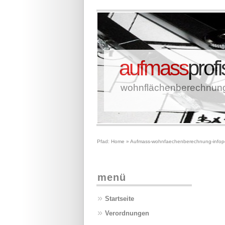
aufmass
profi
wohnflächenberechnung
Pfad:
Home
»
Aufmass-wohnfaechenberechnung-infop
menü
»
Startseite
»
Verordnungen