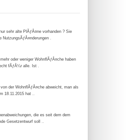
nur sehr alte PlÃƒÂ¤ne vorhanden ? Sie
ie NutzungsÃƒÂ¤nderungen .
t mehr oder weniger WohnflÃƒÂ¤che haben
cht fÃƒÂ¼r alle. Ist .
t von der WohnflÃƒÂ¤che abweicht, man als
m 18.11.2015 hat ..
chenabweichungen, die es seit dem dem
de Gesetzentwurf soll ..