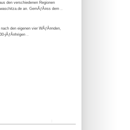
aus den verschiedenen Regionen
.waschitza.de an. GemÃƒÂ¤ss dem ..
ch nach den eigenen vier WÃƒÂ¤nden,
30-jÃƒÂ¤hrigen ..
|