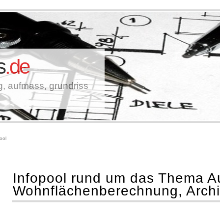
s
.de
, aufmass, grundriss
ool
Infopool rund um das Thema 
Wohnflächenberechnung, Archi